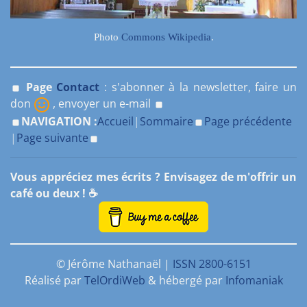
Photo
Commons Wikipedia
.
Page
Contact
: s'abonner à la newsletter, faire un
don
, envoyer un e-mail
NAVIGATION :
Accueil
|
Sommaire
Page précédente
|
Page suivante
Vous appréciez mes écrits ? Envisagez de m'offrir un
café ou deux ! ☕
© Jérôme Nathanaël |
ISSN 2800-6151
Réalisé par
TelOrdiWeb
& hébergé par
Infomaniak