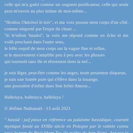
celle qui m'a guéri comme un onguent purificateur, celle qui seule
peut m'ouvrir au plus intime de moi-même...
"
Hoïdou l'Adoïnoï ki toïv
", et ma voix pousse mon corps d'un côté,
comme emporté par l'expir du chant ...
"
ki le'oïlom 'hasdoï
", la voix me répond comme en écho et me
voilà penchant dans l'autre sens,
le frêle esquif de mon corps sur la vague flue et reflue,
et le mouvement s'amplifie peu à peu avec les phrases
qui tournent sans fin et résonnent dans la nef...
je suis léger, peut-être comme les anges, toute pesanteur disparue,
je suis une fumée pure qui s'élève dans la louange,
une poussière d'infini dans Son Infini Amour...
Halleluya, halleluya, halleluya !
© Jérôme Nathanaël - 13 août 2021
°
hassid : juif pieux en référence au judaïsme hassidique, courant
mystique fondé au XVIIIe siècle en Pologne par le rabbin connu
sous le nom de Baal Shem Tov (le maître du bon Nom). Axé sur la