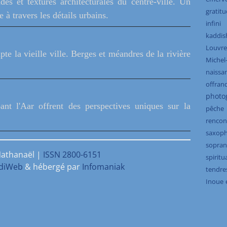
des et textures architecturales du centre-ville. Un
gratit
 à travers les détails urbains.
infini
kaddis
Louvre
pte la vieille ville. Berges et méandres de la rivière
Michel
naissa
offran
photo
nt l'Aar offrent des perspectives uniques sur la
pêche
rencon
saxop
sopran
athanaël |
ISSN 2800-6151
spiritua
rdiWeb
& hébergé par
Infomaniak
tendre
Inoue