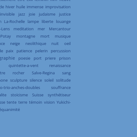
ude
hiver
huile
immense
improvisation
invisible
jazz
joie
judaisme
justice
h
La-Rochelle
lampe
liberte
louange
-Lens
meditation
mer
Mercantour
-Potay
montagne
mort
musique
nce
neige
neolithique
nuit
oeil
de
paix
patience
pelerin
percussion
graphie
poesie
port
priere
prison
quintette-a-vent
renaissance
tre
rocher
Salve-Regina
sang
hone
sculpture
silence
soleil
solitude
o-trio-anches-doubles
souffrance
lite
stoïcisme
Suisse
synthétiseur
sse
tente
terre
témoin
vision
Yukichi-
équanimité