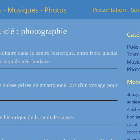
s - Musiques - Photos
Présentation
So
-clé : photographie
Caté
Poési
itaire dans le centre historique, entre froid glacial
Texte
a capitale néerlandaise.
Musi
Phot
Mots
le suisse prises au smartphone lors d'un voyage pour
abbay
adoles
Amste
 historique de la capitale suisse.
bonhe
chant
consci
emerve