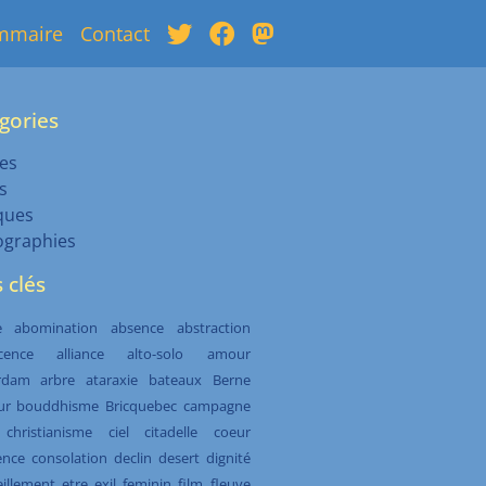
mmaire
Contact
gories
es
s
ques
ographies
 clés
e
abomination
absence
abstraction
cence
alliance
alto-solo
amour
rdam
arbre
ataraxie
bateaux
Berne
ur
bouddhisme
Bricquebec
campagne
christianisme
ciel
citadelle
coeur
ence
consolation
declin
desert
dignité
illement
etre
exil
feminin
film
fleuve