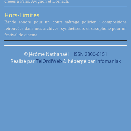
créées à Paris, Avignon et Dornach.
Hors-Limites
Bande sonore pour un court métrage policier : compositions
retrouvées dans mes archives, synthétiseurs et saxophone pour un
festival de cinéma.
© Jérôme Nathanaël |
ISSN 2800-6151
Réalisé par
TelOrdiWeb
& hébergé par
Infomaniak