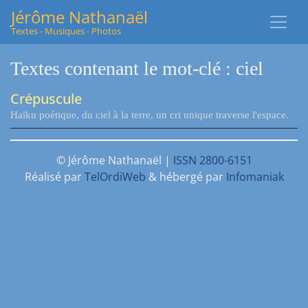
Jérôme Nathanaël
Textes - Musiques - Photos
Textes contenant le mot-clé : ciel
Crépuscule
Haïku poétique, du ciel à la terre, un cri unique traverse l'espace.
© Jérôme Nathanaël |
ISSN 2800-6151
Réalisé par
TelOrdiWeb
& hébergé par
Infomaniak