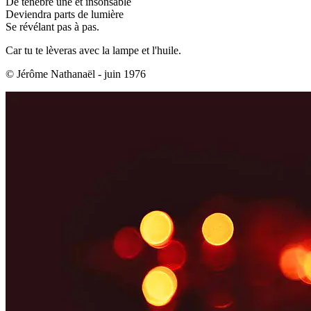
De ténêbre une et insonsable
Deviendra parts de lumière
Se révélant pas à pas.
Car tu te lèveras avec la lampe et l'huile.
© Jérôme Nathanaël - juin 1976